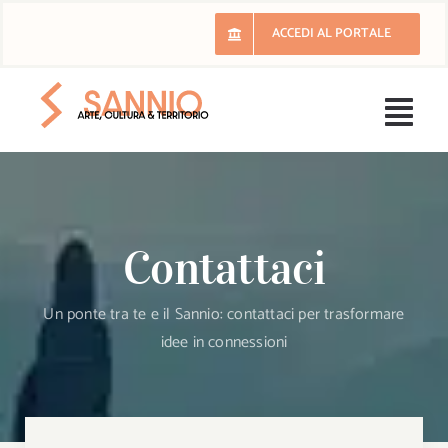
Salta
ACCEDI AL PORTALE
al
contenuto
Togg
Navi
H
Il 
Contattaci
E
Un ponte tra te e il Sannio: contattaci per trasformare
idee in connessioni
Ri
Lu