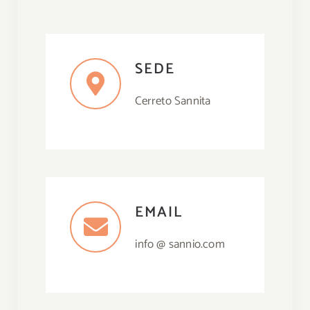
B
SEDE
Chi
Cerreto Sannita
Co
Cerca
per:
EMAIL
info @ sannio.com