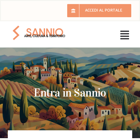
Salta
ACCEDI AL PORTALE
al
contenuto
Togg
Navi
Home
Il Sannio
Entra in Sannio
Eventi
Ricette
Luoghi