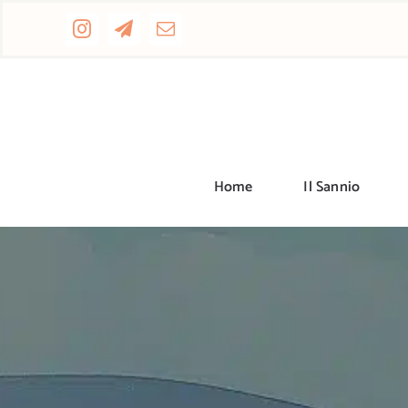
Salta
al
contenuto
Home
Il Sannio