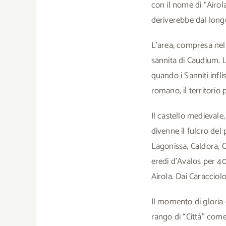
con il nome di “Airol
deriverebbe dal longo
L’area, compresa nell’
sannita di Caudium. L
quando i Sanniti infli
romano, il territorio 
Il castello medieval
divenne il fulcro del
Lagonissa, Caldora, Ca
eredi d’Avalos per 40.
Airola. Dai Caracciolo
Il momento di gloria g
rango di “Città” com