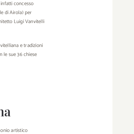
 infatti concesso
e di Airola) per
tetto Luigi Vanvitelli
telliana e tradizioni
n le sue 36 chiese
na
onio artistico