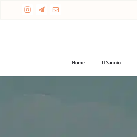
Salta
al
contenuto
Home
Il Sannio