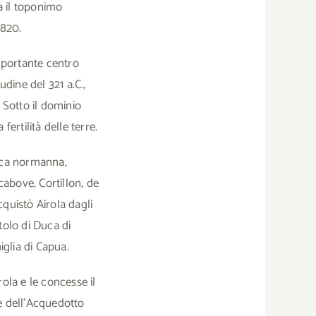
a il toponimo
’820.
importante centro
dine del 321 a.C.,
. Sotto il dominio
fertilità delle terre.
poca normanna,
cabove, Cortillon, de
cquistò Airola dagli
tolo di Duca di
iglia di Capua.
rola e le concesse il
e dell’Acquedotto