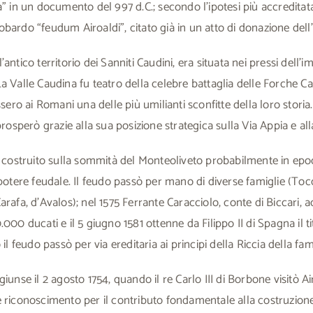
a” in un documento del 997 d.C.; secondo l’ipotesi più accreditat
bardo “feudum Airoaldi”, citato già in un atto di donazione dell
antico territorio dei Sanniti Caudini, era situata nei pressi dell’
a Valle Caudina fu teatro della celebre battaglia delle Forche Cau
ssero ai Romani una delle più umilianti sconfitte della loro storia
prosperò grazie alla sua posizione strategica sulla Via Appia e alla 
e, costruito sulla sommità del Monteoliveto probabilmente in e
 potere feudale. Il feudo passò per mano di diverse famiglie (Toc
rafa, d’Avalos); nel 1575 Ferrante Caracciolo, conte di Biccari, a
000 ducati e il 5 giugno 1581 ottenne da Filippo II di Spagna il ti
 il feudo passò per via ereditaria ai principi della Riccia della fam
iunse il 2 agosto 1754, quando il re Carlo III di Borbone visitò Ai
e riconoscimento per il contributo fondamentale alla costruzion