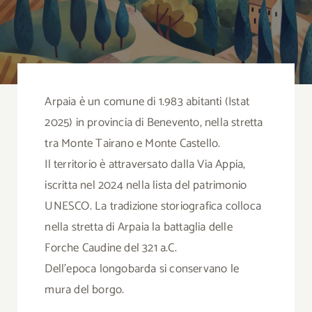
B
Chi
Arpaia è un comune di 1.983 abitanti (Istat
Co
2025) in provincia di Benevento, nella stretta
tra Monte Tairano e Monte Castello.
Cerca
Il territorio è attraversato dalla Via Appia,
per:
iscritta nel 2024 nella lista del patrimonio
UNESCO. La tradizione storiografica colloca
nella stretta di Arpaia la battaglia delle
Forche Caudine del 321 a.C.
Dell’epoca longobarda si conservano le
mura del borgo.