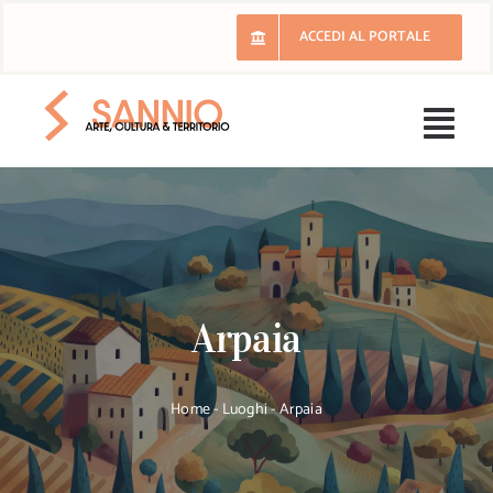
Salta
ACCEDI AL PORTALE
al
contenuto
Togg
Navi
H
Il 
Arpaia
E
Ri
Home
-
Luoghi
-
Arpaia
Lu