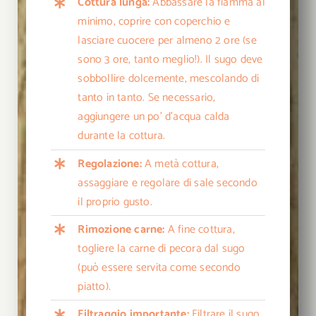
Cottura lunga:
Abbassare la fiamma al
minimo, coprire con coperchio e
lasciare cuocere per almeno 2 ore (se
sono 3 ore, tanto meglio!). Il sugo deve
sobbollire dolcemente, mescolando di
tanto in tanto. Se necessario,
aggiungere un po’ d’acqua calda
durante la cottura.
Regolazione:
A metà cottura,
assaggiare e regolare di sale secondo
il proprio gusto.
Rimozione carne:
A fine cottura,
togliere la carne di pecora dal sugo
(può essere servita come secondo
piatto).
Filtraggio importante:
Filtrare il sugo