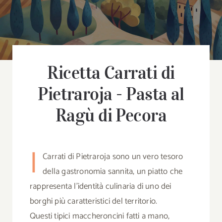
B
Chi
Ricetta Carrati di
Co
Pietraroja - Pasta al
Cerca
Ragù di Pecora
per:
I
Carrati di Pietraroja sono un vero tesoro
della gastronomia sannita, un piatto che
rappresenta l’identità culinaria di uno dei
borghi più caratteristici del territorio.
Questi tipici maccheroncini fatti a mano,