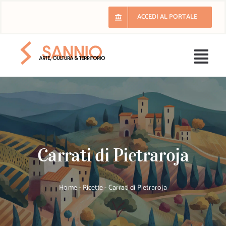
Salta
ACCEDI AL PORTALE
al
contenuto
Togg
Navi
H
Il 
Carrati di Pietraroja
E
Ri
Home
-
Ricette
-
Carrati di Pietraroja
Lu