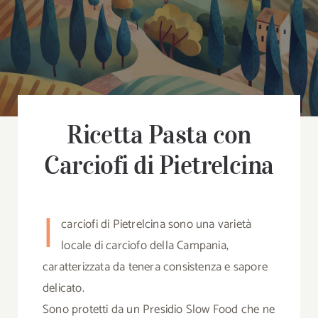
B
Chi
Co
Ricetta Pasta con
Cerca
Carciofi di Pietrelcina
per:
I
carciofi di Pietrelcina sono una varietà
locale di carciofo della Campania,
caratterizzata da tenera consistenza e sapore
delicato.
Sono protetti da un Presidio Slow Food che ne