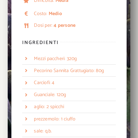
Difficoltà:
Media
Costo:
Medio
Dosi per:
4 persone
INGREDIENTI
Mezzi paccheri: 320g
Pecorino Sannita Grattugiato: 80g
Carciofi: 4
Guanciale: 120g
aglio: 2 spicchi
prezzemolo: 1 ciuffo
sale: q.b.