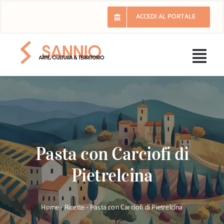
Salta
ACCEDI AL PORTALE
al
contenuto
Togg
Navi
H
Il 
Pasta con Carciofi di
E
Pietrelcina
Ri
Home
-
Ricette
-
Pasta con Carciofi di Pietrelcina
Lu