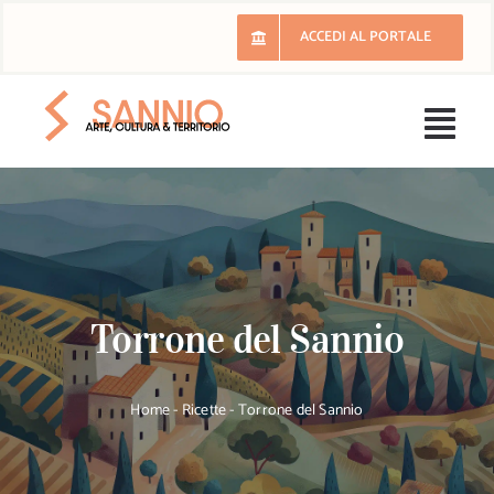
Salta
ACCEDI AL PORTALE
al
contenuto
Togg
Navi
H
Il 
Torrone del Sannio
E
Ri
Home
-
Ricette
-
Torrone del Sannio
Lu