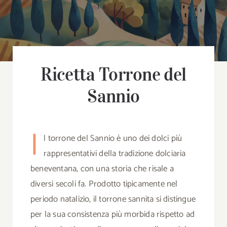
B
Chi
Ricetta Torrone del
Co
Sannio
Cerca
per:
I
l torrone del Sannio è uno dei dolci più
rappresentativi della tradizione dolciaria
beneventana, con una storia che risale a
diversi secoli fa. Prodotto tipicamente nel
periodo natalizio, il torrone sannita si distingue
per la sua consistenza più morbida rispetto ad