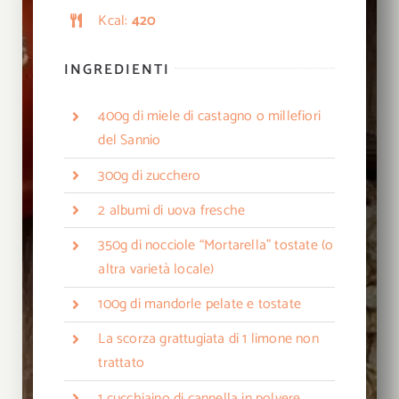
Kcal:
420
INGREDIENTI
400g di miele di castagno o millefiori
del Sannio
300g di zucchero
2 albumi di uova fresche
350g di nocciole “Mortarella” tostate (o
altra varietà locale)
100g di mandorle pelate e tostate
La scorza grattugiata di 1 limone non
trattato
1 cucchiaino di cannella in polvere