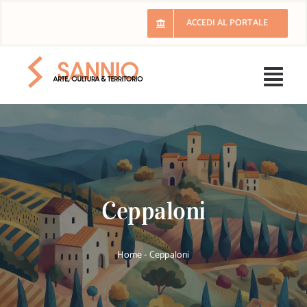
Salta
ACCEDI AL PORTALE
al
contenuto
Togg
Navi
H
Il 
Ceppaloni
E
Ri
Home
-
Ceppaloni
Lu