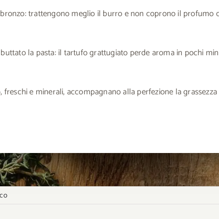
al bronzo: trattengono meglio il burro e non coprono il profumo d
r buttato la pasta: il tartufo grattugiato perde aroma in pochi minu
 freschi e minerali, accompagnano alla perfezione la grassezza de
nco