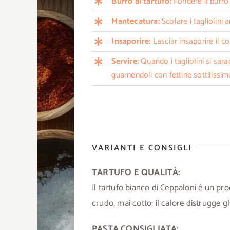
Burro al tartufo:
Fondere il burro 
Mantecatura:
Scolare i tagliolini 
Insaporire:
Lasciar insaporire il 
Servire:
Quando i tagliolini si sara
guarnendoli con fettine sottilissim
VARIANTI E CONSIGLI
TARTUFO E QUALITÀ:
Il tartufo bianco di Ceppaloni è un pr
crudo, mai cotto: il calore distrugge gl
PASTA CONSIGLIATA: