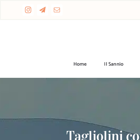
Salta
al
contenuto
Home
Il Sannio
Tagliolini c