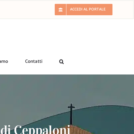
ACCEDI AL PORTALE
iamo
Contatti
 di Ceppaloni