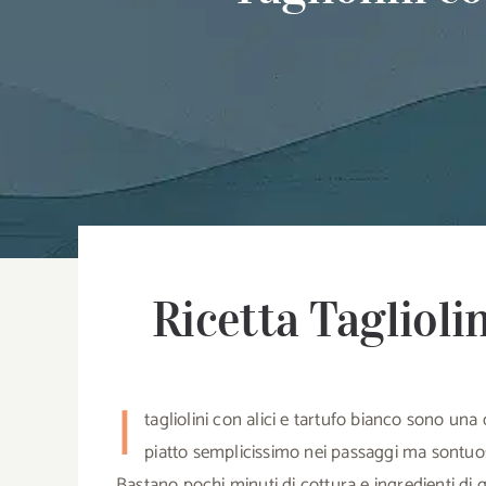
Ricetta Taglioli
I
tagliolini con alici e tartufo bianco sono una
piatto semplicissimo nei passaggi ma sontuos
Bastano pochi minuti di cottura e ingredienti di q