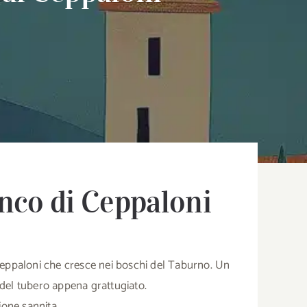
anco di Ceppaloni
di Ceppaloni che cresce nei boschi del Taburno. Un
 del tubero appena grattugiato.
ione sannita.