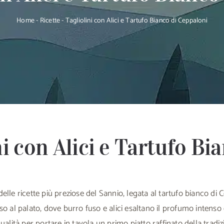
Home
-
Ricette
-
Tagliolini con Alici e Tartufo Bianco di Ceppaloni
ni con Alici e Tartufo Bi
 delle ricette più preziose del Sannio, legata al tartufo bianco 
o al palato, dove burro fuso e alici esaltano il profumo intenso
ualità per portare in tavola un primo piatto raffinato della tradiz