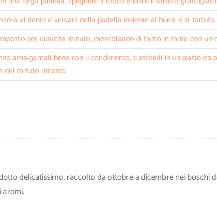
in una larga padella, spegnere il fuoco e unire il tartufo grattugiato
ancora al dente e versarli nella padella insieme al burro e al tartufo.
composto per qualche minuto, mescolando di tanto in tanto con un c
nno amalgamati bene con il condimento, trasferirli in un piatto da po
e del tartufo rimasto.
odotto delicatissimo, raccolto da ottobre a dicembre nei boschi
i aromi.