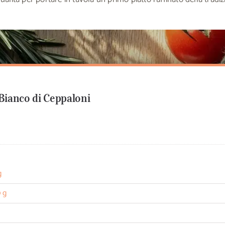
o Bianco di Ceppaloni
g
 g