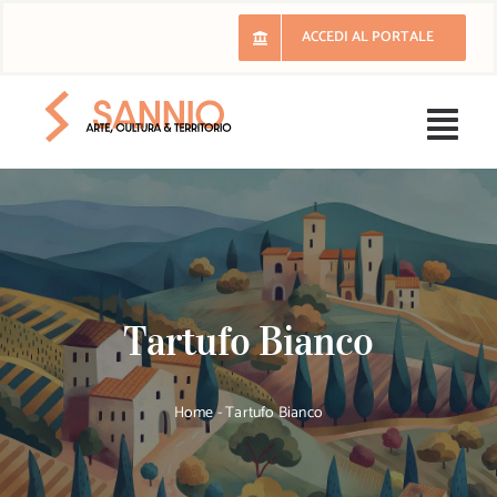
Salta
ACCEDI AL PORTALE
al
contenuto
Togg
Navi
H
Il 
Tartufo Bianco
E
Ri
Home
-
Tartufo Bianco
Lu