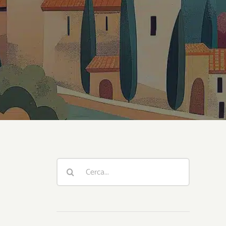
Cerca
per: