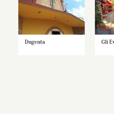
Dugenta
Gl
Dugenta
Gli E