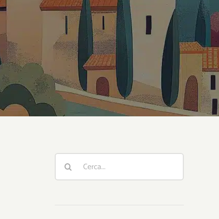
Cerca
per: