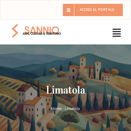
Salta
ACCEDI AL PORTALE
al
contenuto
Togg
Navi
H
Il 
Limatola
E
Ri
Home
-
Limatola
Lu