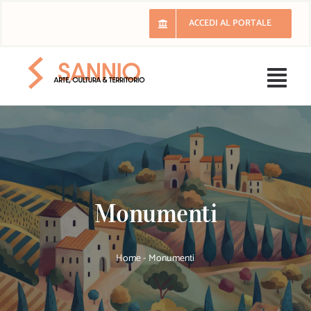
Salta
ACCEDI AL PORTALE
al
contenuto
Togg
Navi
H
Il 
Monumenti
E
Ri
Home
-
Monumenti
Lu