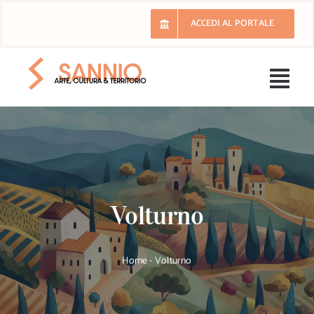
Salta
ACCEDI AL PORTALE
al
contenuto
Togg
Navi
H
Il 
Volturno
E
Ri
Home
-
Volturno
Lu