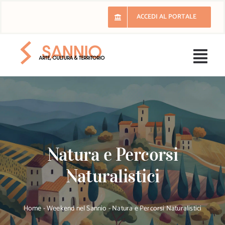
Salta
ACCEDI AL PORTALE
al
contenuto
Togg
Navi
H
Il 
Natura e Percorsi
E
Naturalistici
Ri
Home
-
Weekend nel Sannio
-
Natura e Percorsi Naturalistici
Lu