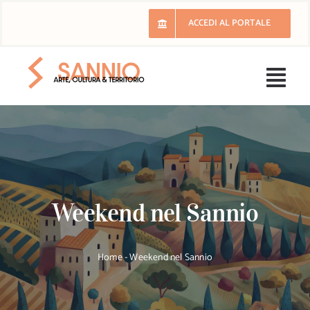
Salta
ACCEDI AL PORTALE
al
contenuto
Togg
Navi
H
Il 
Weekend nel Sannio
E
Ri
Home
-
Weekend nel Sannio
Lu