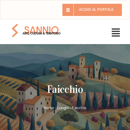
Salta
ACCEDI AL PORTALE
al
contenuto
Togg
Navi
H
Il 
Faicchio
E
Ri
Home
-
Luoghi
-
Faicchio
Lu