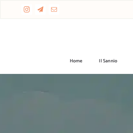
Salta
al
contenuto
Home
Il Sannio