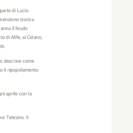
parte di Lucio
 menzione storica
manna il feudo
 di Alife, ai Celano,
06.
 lo descrive come
ero il ripopolamento
ni aprile con la
e Telesino. Il