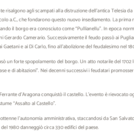
e risalgono agli scampati alla distruzione dell’antica Telesia da 
 secolo a.C., che fondarono questo nuovo insediamento. La prima
quando il borgo era conosciuto come “Pullianellu”. In epoca nor
i Gerardo Camerario. Successivamente il feudo passò ai Pugliano
ai Gaetani e ai Di Carlo, fino all’abolizione del feudalesimo nel 18
usò un forte spopolamento del borgo. Un atto notarile del 1702
 case e di abitazioni”. Nei decenni successivi i feudatari promoss
errante d’Aragona conquistò il castello. L’evento è rievocato og
tume “Assalto al Castello”.
ottenne l’autonomia amministrativa, staccandosi da San Salvator
a del 1980 danneggiò circa 330 edifici del paese.