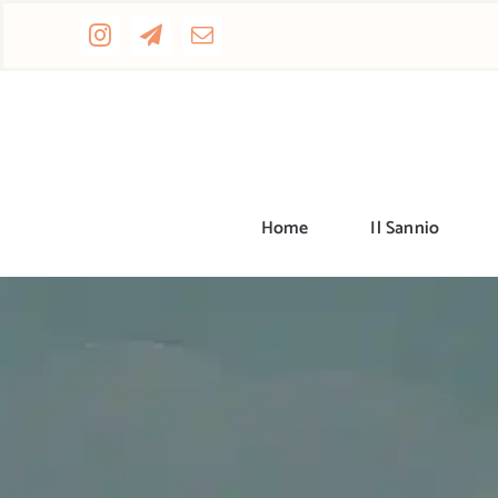
Salta
al
contenuto
Home
Il Sannio