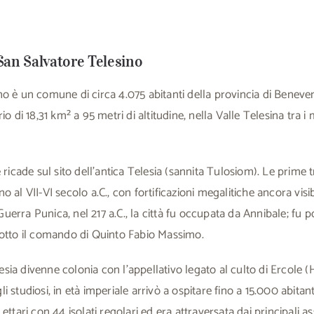
San Salvatore Telesino
o è un comune di circa 4.075 abitanti della provincia di Beneven
io di 18,31 km² a 95 metri di altitudine, nella Valle Telesina tra i
 ricade sul sito dell’antica Telesia (sannita Tulosiom). Le prime 
 al VII-VI secolo a.C., con fortificazioni megalitiche ancora visi
erra Punica, nel 217 a.C., la città fu occupata da Annibale; fu po
sotto il comando di Quinto Fabio Massimo.
ia divenne colonia con l’appellativo legato al culto di Ercole (
 studiosi, in età imperiale arrivò a ospitare fino a 15.000 abitant
ettari con 44 isolati regolari ed era attraversata dai principali as