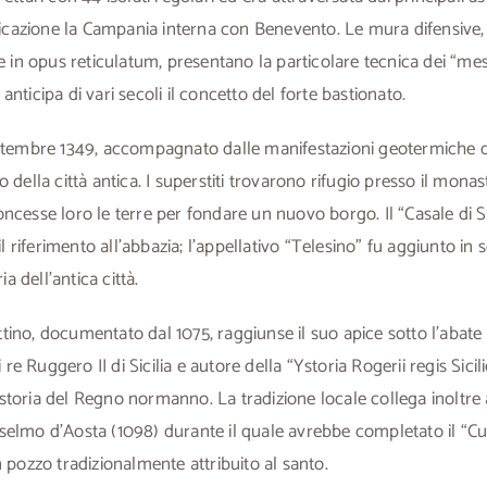
azione la Campania interna con Benevento. Le mura difensive,
e in opus reticulatum, presentano la particolare tecnica dei “meso
nticipa di vari secoli il concetto del forte bastionato.
ettembre 1349, accompagnato dalle manifestazioni geotermiche d
 della città antica. I superstiti trovarono rifugio presso il mona
ncesse loro le terre per fondare un nuovo borgo. Il “Casale di 
riferimento all’abbazia; l’appellativo “Telesino” fu aggiunto in 
 dell’antica città.
tino, documentato dal 1075, raggiunse il suo apice sotto l’abat
i re Ruggero II di Sicilia e autore della “Ystoria Rogerii regis Sicil
toria del Regno normanno. La tradizione locale collega inoltre 
selmo d’Aosta (1098) durante il quale avrebbe completato il “C
n pozzo tradizionalmente attribuito al santo.