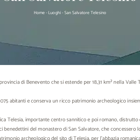
Home
-
Luoghi
-
San Salvatore Telesino
ovincia di Benevento che si estende per 18,31 km² nella Valle Tel
 4.075 abitanti e conserva un ricco patrimonio archeologico insi
ntica Telesia, importante centro sannitico e poi romano, distrutt
naci benedettini del monastero di San Salvatore, che concessero 
trimonio archeologico del sito di Telesia, per l’abbazia romanica