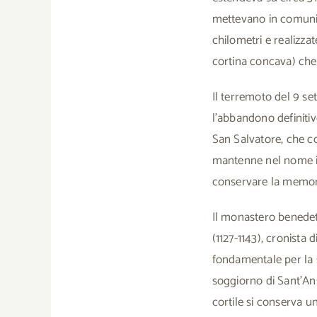
mettevano in comunic
chilometri e realizzat
cortina concava) che a
Il terremoto del 9 s
l’abbandono definitivo
San Salvatore, che co
mantenne nel nome il 
conservare la memoria
Il monastero benedet
(1127-1143), cronista d
fondamentale per la s
soggiorno di Sant’An
cortile si conserva u