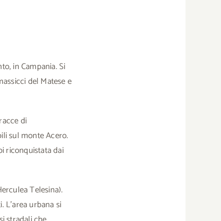
to, in Campania. Si
 massicci del Matese e
tracce di
bili sul monte Acero.
i riconquistata dai
Herculea Telesina).
i. L’area urbana si
si stradali che