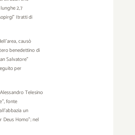
 lunghe 2,7
pirgi” (tratti di
ell’area, causò
stero benedettino di
San Salvatore”
seguito per
e Alessandro Telesino
ie”, fonte
all’abbazia un
ur Deus Homo”; nel